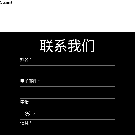
Submit
联系我们
姓名
*
电子邮件
*
电话
信息
*