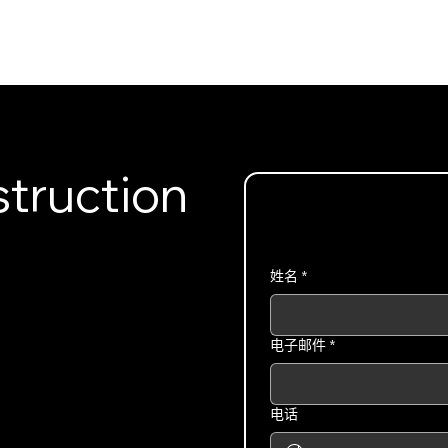
INSIGHTS
CONTACT
FAQ
DOWNLOAD
truction
姓名
*
电子邮件
*
电话