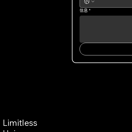
信息
*
Limitless