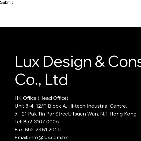
Submit
HOME
ABOUT
PRODUCT
CASES
Lux Design & Cons
Co., Ltd
HK Office (Head Office)
Unit 3-4, 12/F, Block A, Hi-tech Industrial Centre,
5 - 21 Pak Tin Par Street, Tsuen Wan, N.T. Hong Kong
Tel: 852-3107 0006
Fax: 852-2481 2066
Email: info@lux.com.hk