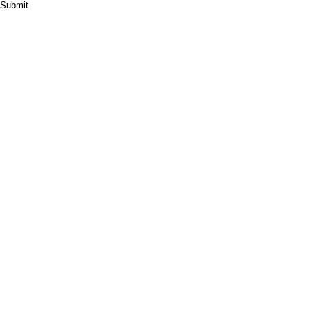
Submit
HOME
ABOUT
PRODUCT
CASES