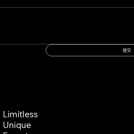
提交
Limitless
Unique