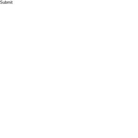
Submit
HOME
ABOUT
PRODUCT
CASES