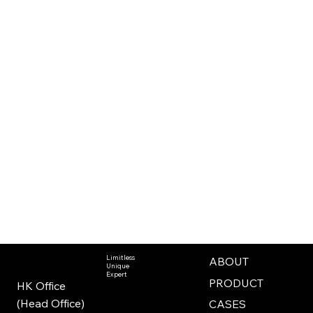
Limitless
ABOUT
Unique
Expert
PRODUCT
HK Office
(Head Office)
CASES