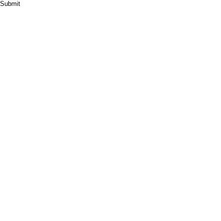
Submit
HOME
ABOUT
PRODUCT
CASES